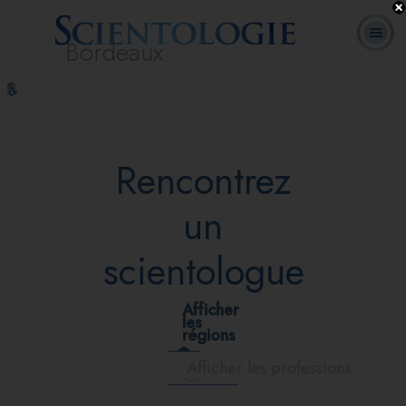
Bordeaux
Cours
Qu’est-ce que la
Ministres
Foire aux
L. Ron Hubbard
Livres
en
Scientologie ?
volontaires
questions
ligne
Rencontrez
un
scientologue
Afficher
les
régions
Afficher les professions