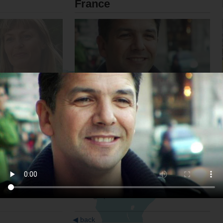
France
Comédien
Photographe
◀
back