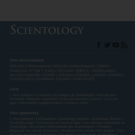
Sites internationaux
ENGLISH (US/International)
ENGLISH (United Kingdom)
DANSK
עברית
FRANÇAIS
日本語
РУССКИЙ
繁體中文
NEDERLANDS
DEUTSCH
MAGYAR
NORSK
SVENSKA
ESPAÑOL (LATINO)
ESPAÑOL
(CASTELLANO)
ΕΛΛΗΝΙΚA
ITALIANO
PORTUGUÊS
Liens
L. Ron Hubbard
Croyances et pratiques de Scientologie
Une voix pour
l’humanité
Ministres volontaires
Foire aux questions
Livres
Cours en
ligne
Informations supplémentaires
Contact
Lieux
Sites apparentés
L. Ron Hubbard
La Dianétique
Scientology Network
Scientology Religion
David Miscavige
Commencer un cours en ligne
Les ministres volontaires de
Scientologie
Association Internationale des Scientologues
Freedom
Magazine
Le chemin du bonheur
En faveur d’un monde sans drogue
Tous
unis pour les droits de l’Homme
Des jeunes pour les droits de l’Homme