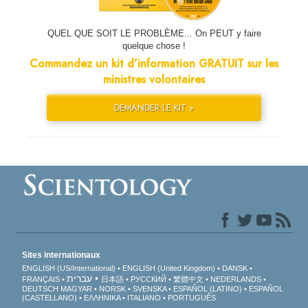
QUEL QUE SOIT LE PROBLÈME... On PEUT y faire
quelque chose !
Commandez un kit d’information GRATUIT sur les
ministres volontaires
DEMANDER LE KIT »
Sites internationaux
ENGLISH (US/International)
ENGLISH (United Kingdom)
DANSK
עברית
FRANÇAIS
日本語
РУССКИЙ
繁體中文
NEDERLANDS
DEUTSCH
MAGYAR
NORSK
SVENSKA
ESPAÑOL (LATINO)
ESPAÑOL
(CASTELLANO)
ΕΛΛΗΝΙΚA
ITALIANO
PORTUGUÊS