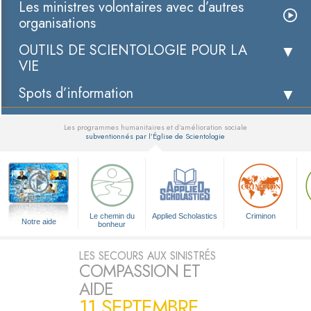
Les ministres volontaires avec d’autres
organisations
OUTILS DE SCIENTOLOGIE POUR LA
VIE
Spots d’information
Les programmes humanitaires et d’amélioration sociale
subventionnés par l’Église de Scientologie
▼
Le chemin du
Applied Scholastics
Criminon
Notre aide
bonheur
LES SECOURS AUX SINISTRÉS
COMPASSION ET
AIDE
11 SEPTEMBRE