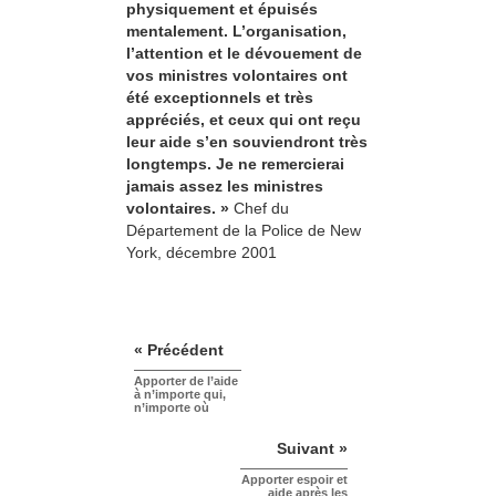
physiquement et épuisés
mentalement. L’organisation,
l’attention et le dévouement de
vos ministres volontaires ont
été exceptionnels et très
appréciés, et ceux qui ont reçu
leur aide s’en souviendront très
longtemps. Je ne remercierai
jamais assez les ministres
volontaires. »
Chef du
Département de la Police de New
York, décembre 2001
« Précédent
Apporter de l’aide
à n’importe qui,
n’importe où
Suivant »
Apporter espoir et
aide après les