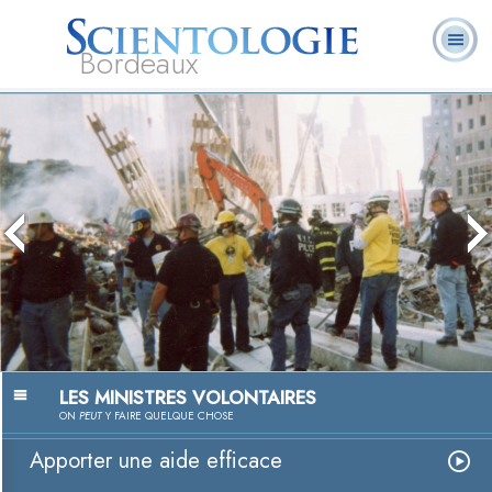
Bordeaux
Cours
Qu’est-ce que la
Ministres
Foire aux
L. Ron Hubbard
Livres
en
Scientologie ?
volontaires
questions
ligne
Aider, une pass
Regarder la vidé
LES MINISTRES VOLONTAIRES
ON
PEUT
Y FAIRE QUELQUE CHOSE
Apporter une aide efficace