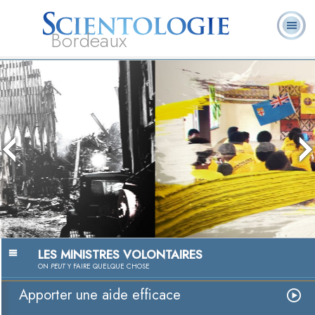
Bordeaux
Cours
Qu’est-ce que la
Ministres
Foire aux
L. Ron Hubbard
Livres
en
Scientologie ?
volontaires
questions
ligne
Aider, une passion
Regarder la vidéo
LES MINISTRES VOLONTAIRES
ON
PEUT
Y FAIRE QUELQUE CHOSE
Apporter une aide efficace