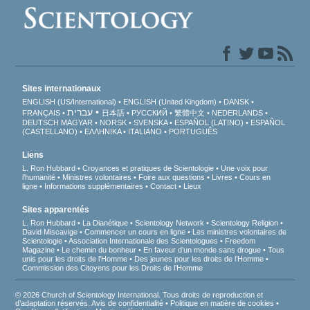
Sites internationaux
ENGLISH (US/International)
ENGLISH (United Kingdom)
DANSK
עברית
FRANÇAIS
日本語
РУССКИЙ
繁體中文
NEDERLANDS
DEUTSCH
MAGYAR
NORSK
SVENSKA
ESPAÑOL (LATINO)
ESPAÑOL
(CASTELLANO)
ΕΛΛΗΝΙΚA
ITALIANO
PORTUGUÊS
Liens
L. Ron Hubbard
Croyances et pratiques de Scientologie
Une voix pour
l’humanité
Ministres volontaires
Foire aux questions
Livres
Cours en
ligne
Informations supplémentaires
Contact
Lieux
Sites apparentés
L. Ron Hubbard
La Dianétique
Scientology Network
Scientology Religion
David Miscavige
Commencer un cours en ligne
Les ministres volontaires de
Scientologie
Association Internationale des Scientologues
Freedom
Magazine
Le chemin du bonheur
En faveur d’un monde sans drogue
Tous
unis pour les droits de l’Homme
Des jeunes pour les droits de l’Homme
Commission des Citoyens pour les Droits de l’Homme
© 2026 Church of Scientology International. Tous droits de reproduction et
d’adaptation réservés.
Avis de confidentialité
•
Politique en matière de cookies
•