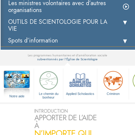
Les ministres volontaires avec d’autres
organisations
OUTILS DE SCIENTOLOGIE POUR LA
VIE
Spots d’information
Les programmes humanitaires et d’amélioration sociale
subventionnés par l’Église de Scientologie
▼
Le chemin du
Applied Scholastics
Criminon
Notre aide
bonheur
INTRODUCTION
APPORTER DE L’AIDE
À
N’IMPORTE QUI,