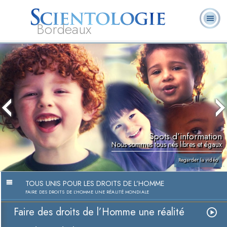
Bordeaux
Cours
Qu’est-ce que la
Ministres
Foire aux
L. Ron Hubbard
Livres
en
Scientologie ?
volontaires
questions
ligne
Spots d’information
Nous sommes tous nés libres et égaux
Regarder la vidéo
TOUS UNIS POUR LES DROITS DE L’HOMME
FAIRE DES DROITS DE L’HOMME UNE RÉALITÉ MONDIALE
Faire des droits de l’Homme une réalité