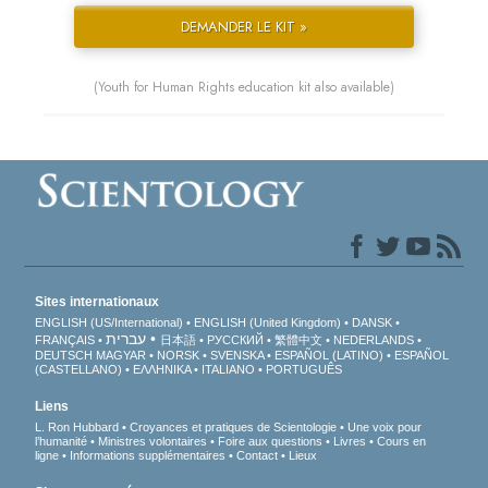
DEMANDER LE KIT »
(Youth for Human Rights education kit also available)
Sites internationaux
ENGLISH (US/International)
ENGLISH (United Kingdom)
DANSK
עברית
FRANÇAIS
日本語
РУССКИЙ
繁體中文
NEDERLANDS
DEUTSCH
MAGYAR
NORSK
SVENSKA
ESPAÑOL (LATINO)
ESPAÑOL
(CASTELLANO)
ΕΛΛΗΝΙΚA
ITALIANO
PORTUGUÊS
Liens
L. Ron Hubbard
Croyances et pratiques de Scientologie
Une voix pour
l’humanité
Ministres volontaires
Foire aux questions
Livres
Cours en
ligne
Informations supplémentaires
Contact
Lieux